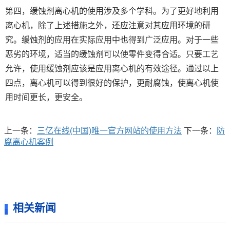
第四，缓蚀剂离心机的使用涉及多个学科。为了更好地利用
离心机，除了上述措施之外，还应注意对其应用环境的研
究。缓蚀剂的应用在实际应用中也得到广泛应用。对于一些
恶劣的环境，适当的缓蚀剂可以使零件变得合适。只要工艺
允许，使用缓蚀剂应该是应用离心机的有效途径。通过以上
四点，离心机可以得到很好的保护，更耐腐蚀，使离心机使
用时间更长，更安全。
上一条：
三亿在线(中国)唯一官方网站的使用方法
下一条：
防
腐离心机案例
相关新闻