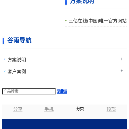
方案说明
三亿在线(中国)唯一官方网站
谷雨导航
+
方案说明
+
客户案例
搜 索
分类
分享
手机
顶部