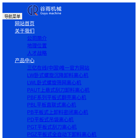
导航菜单
网站首页
关于我们
公司简介
地理位置
人才战略
产品中心
三亿在线(中国)唯一官方网站
LW卧式螺旋沉降卸料离心机
LWL卧式螺旋筛网离心机
PAUT上悬式刮刀卸料离心机
PBF系列平板式翻壳离心机
PBL平板直联式离心机
PB平板式上卸料密闭离心机
PD平板式吊袋离心机
PGT平板式刮刀离心机
PGZ平板式全自动下卸料离心机