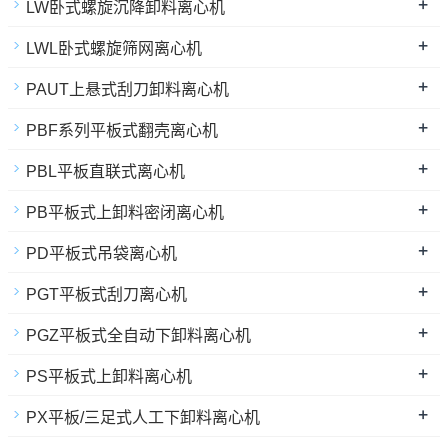
+
LW卧式螺旋沉降卸料离心机
+
LWL卧式螺旋筛网离心机
+
PAUT上悬式刮刀卸料离心机
+
PBF系列平板式翻壳离心机
+
PBL平板直联式离心机
+
PB平板式上卸料密闭离心机
+
PD平板式吊袋离心机
+
PGT平板式刮刀离心机
+
PGZ平板式全自动下卸料离心机
+
PS平板式上卸料离心机
+
PX平板/三足式人工下卸料离心机