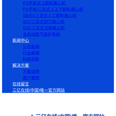
PS平板式上卸料离心机
PX平板/三足式人工下卸料离心机
SB/SS三足式人工卸料离心机
SGT三足式刮刀离心机
SSC三足式沉降离心机
全自动氮气保护系统
新闻中心
公司新闻
行业新闻
科技创新
解决方案
方案说明
客户案例
在线留言
三亿在线(中国)唯一官方网站