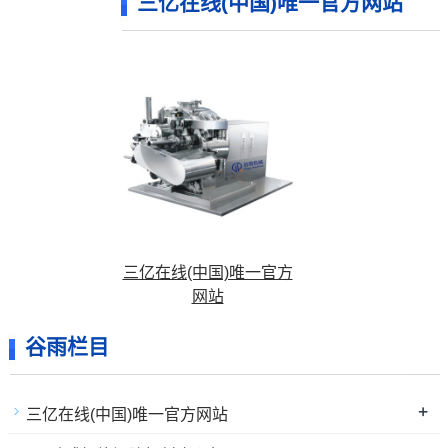
三亿在线(中国)唯一官方网站
三亿在线(中国)唯一官方
网站
谷雨栏目
+
三亿在线(中国)唯一官方网站