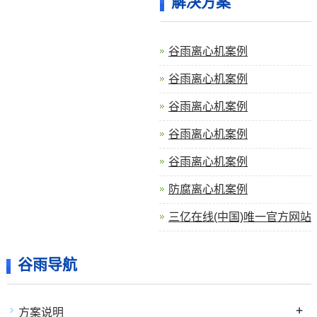
解决方案
谷雨离心机案例
谷雨离心机案例
谷雨离心机案例
谷雨离心机案例
谷雨离心机案例
防腐离心机案例
三亿在线(中国)唯一官方网站
谷雨导航
+
方案说明