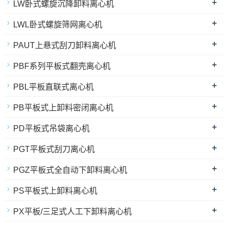
+
LW卧式螺旋沉降卸料离心机
+
LWL卧式螺旋筛网离心机
+
PAUT上悬式刮刀卸料离心机
+
PBF系列平板式翻壳离心机
+
PBL平板直联式离心机
+
PB平板式上卸料密闭离心机
+
PD平板式吊袋离心机
+
PGT平板式刮刀离心机
+
PGZ平板式全自动下卸料离心机
+
PS平板式上卸料离心机
+
PX平板/三足式人工下卸料离心机